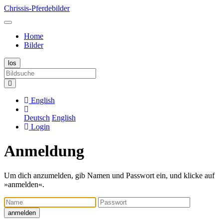
Chrissis-Pferdebilder
Home
Bilder
English
Deutsch
English
Login
Anmeldung
Um dich anzumelden, gib Namen und Passwort ein, und klicke auf
»anmelden«.
Name
Passwort
anmelden