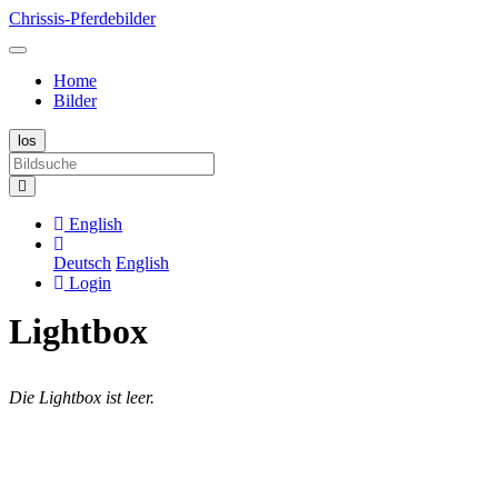
Chrissis-Pferdebilder
Home
Bilder
English
Deutsch
English
Login
Lightbox
Die Lightbox ist leer.