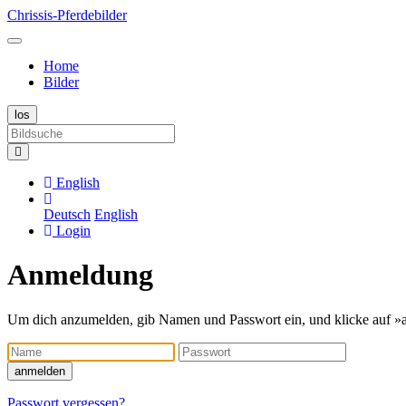
Chrissis-Pferdebilder
Home
Bilder
English
Deutsch
English
Login
Anmeldung
Um dich anzumelden, gib Namen und Passwort ein, und klicke auf »
Name
Passwort
anmelden
Passwort vergessen?