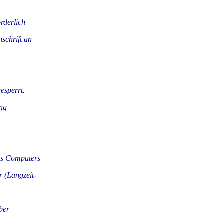
rderlich
schrift an
esperrt.
ung
res Computers
 (Langzeit-
ber