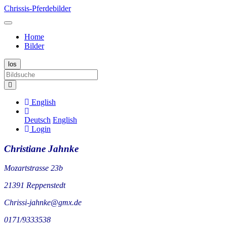
Chrissis-Pferdebilder
Home
Bilder
English
Deutsch
English
Login
Christiane Jahnke
Mozartstrasse 23b
21391 Reppenstedt
Chrissi-jahnke@gmx.de
0171/9333538