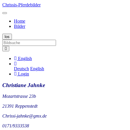
Chrissis-Pferdebilder
Home
Bilder
English
Deutsch
English
Login
Christiane Jahnke
Mozartstrasse 23b
21391 Reppenstedt
Chrissi-jahnke@gmx.de
0171/9333538