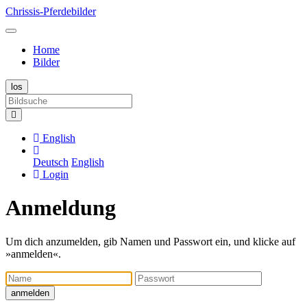
Chrissis-Pferdebilder
Home
Bilder
English
Deutsch
English
Login
Anmeldung
Um dich anzumelden, gib Namen und Passwort ein, und klicke auf
»anmelden«.
Name
Passwort
anmelden