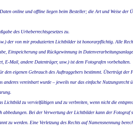
ten online und offline liegen beim Besteller; die Art und Weise der 
ßgabe des Urheberrechtsgesetzes zu.
) der von mir produzierten Lichtbilder ist honorarpflichtig. Alle Rech
be, Einspeicherung und Rückgewinnung in Datenverarbeitungsanlagen
t, E-Mail, andere Datenträger, usw.) ist dem Fotografen vorbehalten.
 für den eigenen Gebrauch des Auftraggebers bestimmt. Überträgt der 
as anderes vereinbart wurde – jeweils nur das einfache Nutzungsrecht u
arung.
s Lichtbild zu vervielfältigen und zu verbreiten, wenn nicht die entspr
h abbedungen. Bei der Verwertung der Lichtbilder kann der Fotograf s
nannt zu werden. Eine Verletzung des Rechts auf Namensnennung berech