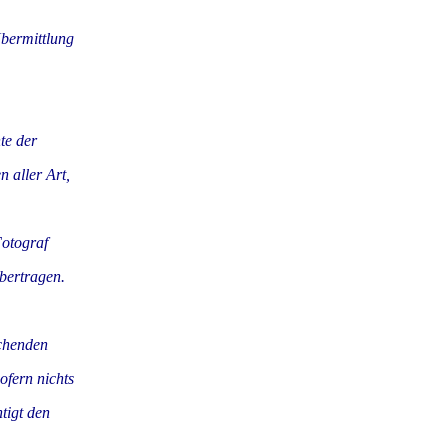
Übermittlung
te der
 aller Art,
Fotograf
̈bertragen.
echenden
ofern nichts
tigt den