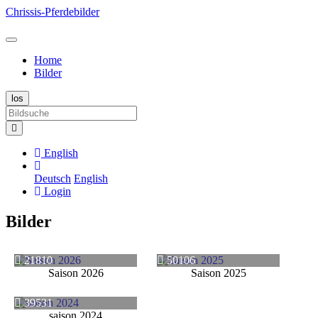
Chrissis-Pferdebilder
Home
Bilder
English
Deutsch
English
Login
Bilder
21810
50106
Saison 2026
Saison 2025
39531
saison 2024